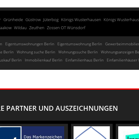
r
Grünheide
Güstrow
Jüterbog
Königs Wusterhausen
Königs Wusterhau
taakow
Wildau
Zeuthen
Zossen OT Wünsdorf
in
Eigentumswohnungen Berlin
Eigentumswohnung Berlin
Gewerbeimmobilien
e Berlin
Wohnung suche Berlin
Wohnungssuche Berlin
Wohnungsanzeigen Be
uskauf Berlin
Immobilienkauf Berlin
Einfamilienhaus Berlin
Einfamilienhäuser 
E PARTNER UND AUSZEICHNUNGEN