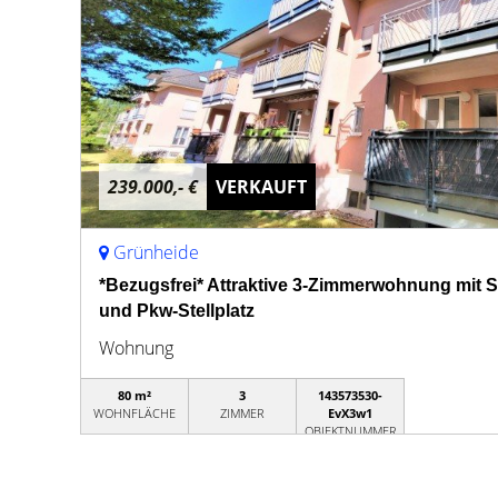
239.000,- €
VERKAUFT
Grünheide
*Bezugsfrei* Attraktive 3-Zimmerwohnung mit
und Pkw-Stellplatz
Wohnung
80 m²
3
143573530-
WOHNFLÄCHE
ZIMMER
EvX3w1
OBJEKTNUMMER