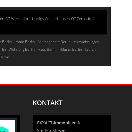
sen OT Wernsdorf
Königs Wusterhausen OT Zernsdorf
 Berlin
Immo Berlin
Mietangebote Berlin
Mietwohnungen
rlin
Wohnung Berlin
Haus Berlin
Häuser Berlin
kaufen
Berlin
KONTAKT
EXXACT-Immobilien®
Steffen Stiewe