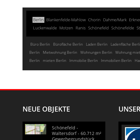
Berlin
Blankenfelde-Mahlow
Chorin
Dahme/Mark
Erkne
Luckenwalde
Motzen
Ranis
Schönefeld
Schönefelde
S
Büro Berlin
Bürofläche Berlin
Laden Berlin
Ladenfläche Berl
Berlin
Mietwohnung Berlin
Wohnungen Berlin
Wohnung miet
Berlin
mieten Berlin
Immobilie Berlin
Immobilien Berlin
Ha
NEUE OBJEKTE
UNSER
Schönefeld -
Waltersdorf - 60.712 m²
Gewerbegrundstück