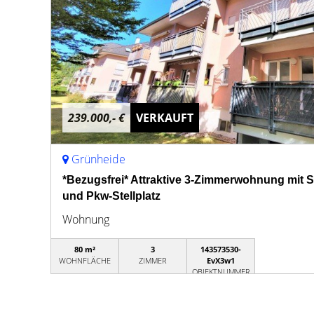
239.000,- €
VERKAUFT
Grünheide
*Bezugsfrei* Attraktive 3-Zimmerwohnung mit
und Pkw-Stellplatz
Wohnung
80 m²
3
143573530-
WOHNFLÄCHE
ZIMMER
EvX3w1
OBJEKTNUMMER