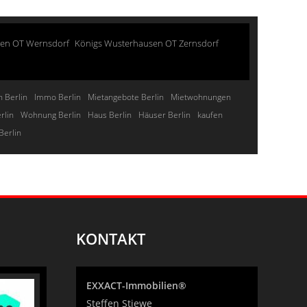
sen OT Wernsdorf
Königs Wusterhausen OT Zernsdorf
 Berlin
Immo Berlin
Mietangebote Berlin
Mietwohnungen
rlin
Wohnung Berlin
Haus Berlin
Häuser Berlin
kaufen
Berlin
KONTAKT
EXXACT-Immobilien®
Steffen Stiewe