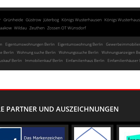
r
Grünheide
Güstrow
Jüterbog
Königs Wusterhausen
Königs Wusterhau
taakow
Wildau
Zeuthen
Zossen OT Wünsdorf
in
Eigentumswohnungen Berlin
Eigentumswohnung Berlin
Gewerbeimmobilien
e Berlin
Wohnung suche Berlin
Wohnungssuche Berlin
Wohnungsanzeigen Be
uskauf Berlin
Immobilienkauf Berlin
Einfamilienhaus Berlin
Einfamilienhäuser 
E PARTNER UND AUSZEICHNUNGEN