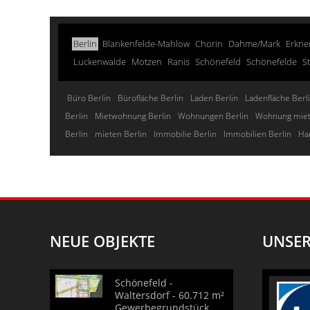
Berlin
Blankenfelde-Mahlow
Chorin
Dahme/Mark
Erkne
Luckenwalde
Motzen
Ranis
Schönefeld
Schönefelde
S
Büro Berlin
Bürofläche Berlin
Laden Berlin
Ladenfläche Berl
Berlin
Mietwohnung Berlin
Wohnungen Berlin
Wohnung miet
Berlin
mieten Berlin
Immobilie Berlin
Immobilien Berlin
Ha
NEUE OBJEKTE
UNSER
Schönefeld -
Waltersdorf - 60.712 m²
Gewerbegrundstück