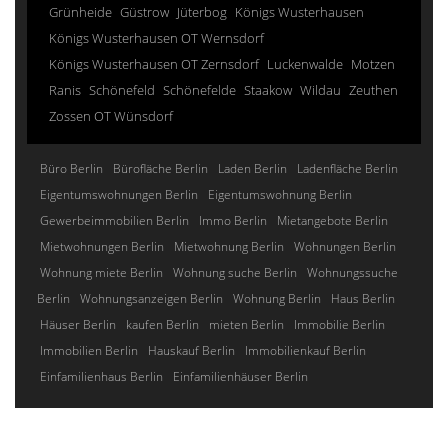
Grünheide
Güstrow
Jüterbog
Königs Wusterhausen
Königs Wusterhausen OT Wernsdorf
Königs Wusterhausen OT Zernsdorf
Luckenwalde
Motzen
Ranis
Schönefeld
Schönefelde
Staakow
Wildau
Zeuthen
Zossen OT Wünsdorf
Büro Berlin
Bürofläche Berlin
Laden Berlin
Ladenfläche Berlin
Eigentumswohnungen Berlin
Eigentumswohnung Berlin
Gewerbeimmobilien Berlin
Immo Berlin
Mietangebote Berlin
Mietwohnungen Berlin
Mietwohnung Berlin
Wohnungen Berlin
Wohnung miete Berlin
Wohnung suche Berlin
Wohnungssuche
Berlin
Wohnungsanzeigen Berlin
Wohnung Berlin
Haus Berlin
Häuser Berlin
kaufen Berlin
mieten Berlin
Immobilie Berlin
Immobilien Berlin
Hauskauf Berlin
Immobilienkauf Berlin
Einfamilienhaus Berlin
Einfamilienhäuser Berlin