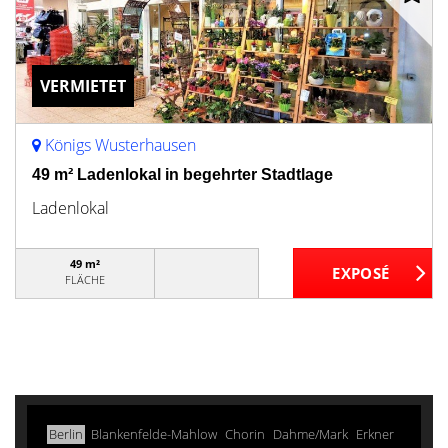
VERMIETET
Königs Wusterhausen
49 m² Ladenlokal in begehrter Stadtlage
Ladenlokal
49 m²
FLÄCHE
Berlin
Blankenfelde-Mahlow
Chorin
Dahme/Mark
Erkner