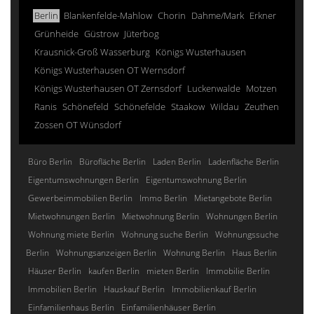
Berlin
Blankenfelde-Mahlow
Chorin
Dahme/Mark
Erkner
Grünheide
Güstrow
Jüterbog
Krausnick-Groß Wasserburg
Königs Wusterhausen
Königs Wusterhausen OT Wernsdorf
Königs Wusterhausen OT Zernsdorf
Luckenwalde
Motzen
Ranis
Schönefeld
Schönefelde
Staakow
Wildau
Zeuthen
Zossen OT Wünsdorf
Büro Berlin
Bürofläche Berlin
Laden Berlin
Ladenfläche Berlin
Eigentumswohnungen Berlin
Eigentumswohnung Berlin
Gewerbeimmobilien Berlin
Immo Berlin
Mietangebote Berlin
Mietwohnungen Berlin
Mietwohnung Berlin
Wohnungen Berlin
Wohnung miete Berlin
Wohnung suche Berlin
Wohnungssuche
Berlin
Wohnungsanzeigen Berlin
Wohnung Berlin
Haus Berlin
Häuser Berlin
kaufen Berlin
mieten Berlin
Immobilie Berlin
Immobilien Berlin
Hauskauf Berlin
Immobilienkauf Berlin
Einfamilienhaus Berlin
Einfamilienhäuser Berlin