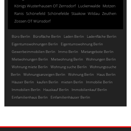
Königs Wusterhausen OT Zernsdorf
Luckenwalde
Motzen
Ranis
Schönefeld
Schönefelde
Staakow
Wildau
Zeuthen
Zossen OT Wünsdorf
Büro Berlin
Bürofläche Berlin
Laden Berlin
Ladenfläche Berlin
Eigentumswohnungen Berlin
Eigentumswohnung Berlin
Gewerbeimmobilien Berlin
Immo Berlin
Mietangebote Berlin
Mietwohnungen Berlin
Mietwohnung Berlin
Wohnungen Berlin
Wohnung miete Berlin
Wohnung suche Berlin
Wohnungssuche
Berlin
Wohnungsanzeigen Berlin
Wohnung Berlin
Haus Berlin
Häuser Berlin
kaufen Berlin
mieten Berlin
Immobilie Berlin
Immobilien Berlin
Hauskauf Berlin
Immobilienkauf Berlin
Einfamilienhaus Berlin
Einfamilienhäuser Berlin