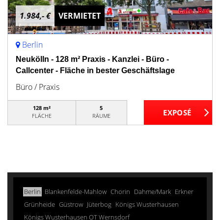
1.984,- €
VERMIETET
Berlin
Neukölln - 128 m² Praxis - Kanzlei - Büro -
Callcenter - Fläche in bester Geschäftslage
Büro / Praxis
128 m²
5
FLÄCHE
RÄUME
Berlin
Blankenfelde-Mahlow
Chorin
Dahme/Mark
Erkner
Grünheide
Güstrow
Jüterbog
Königs Wusterhausen
Königs Wusterhausen OT Wernsdorf