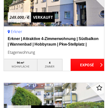
249.000,- €
VERKAUFT
Erkner
Erkner | Attraktive 4-Zimmerwohnung | Südbalkon
| Wannenbad | Hobbyraum | Pkw-Stellplatz |
Etagenwohnung
94 m²
4
WOHNFLÄCHE
ZIMMER