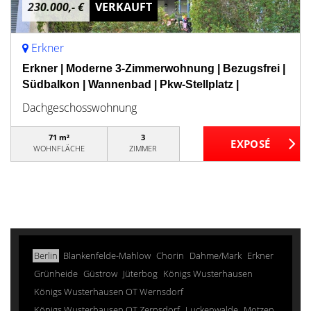
230.000,- €
VERKAUFT
Erkner
Erkner | Moderne 3-Zimmerwohnung | Bezugsfrei |
Südbalkon | Wannenbad | Pkw-Stellplatz |
Dachgeschosswohnung
71 m²
3
WOHNFLÄCHE
ZIMMER
Berlin
Blankenfelde-Mahlow
Chorin
Dahme/Mark
Erkner
Grünheide
Güstrow
Jüterbog
Königs Wusterhausen
Königs Wusterhausen OT Wernsdorf
Königs Wusterhausen OT Zernsdorf
Luckenwalde
Motzen