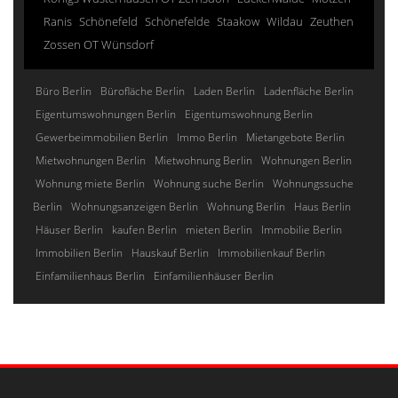
Ranis
Schönefeld
Schönefelde
Staakow
Wildau
Zeuthen
Zossen OT Wünsdorf
Büro Berlin
Bürofläche Berlin
Laden Berlin
Ladenfläche Berlin
Eigentumswohnungen Berlin
Eigentumswohnung Berlin
Gewerbeimmobilien Berlin
Immo Berlin
Mietangebote Berlin
Mietwohnungen Berlin
Mietwohnung Berlin
Wohnungen Berlin
Wohnung miete Berlin
Wohnung suche Berlin
Wohnungssuche
Berlin
Wohnungsanzeigen Berlin
Wohnung Berlin
Haus Berlin
Häuser Berlin
kaufen Berlin
mieten Berlin
Immobilie Berlin
Immobilien Berlin
Hauskauf Berlin
Immobilienkauf Berlin
Einfamilienhaus Berlin
Einfamilienhäuser Berlin