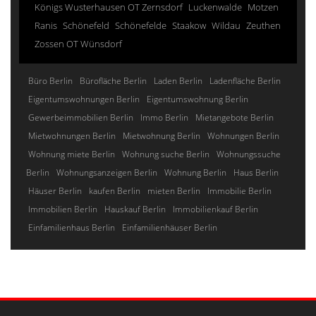
Königs Wusterhausen OT Zernsdorf
Luckenwalde
Motzen
Ranis
Schönefeld
Schönefelde
Staakow
Wildau
Zeuthen
Zossen OT Wünsdorf
Büro Berlin
Bürofläche Berlin
Laden Berlin
Ladenfläche Berlin
Eigentumswohnungen Berlin
Eigentumswohnung Berlin
Gewerbeimmobilien Berlin
Immo Berlin
Mietangebote Berlin
Mietwohnungen Berlin
Mietwohnung Berlin
Wohnungen Berlin
Wohnung miete Berlin
Wohnung suche Berlin
Wohnungssuche
Berlin
Wohnungsanzeigen Berlin
Wohnung Berlin
Haus Berlin
Häuser Berlin
kaufen Berlin
mieten Berlin
Immobilie Berlin
Immobilien Berlin
Hauskauf Berlin
Immobilienkauf Berlin
Einfamilienhaus Berlin
Einfamilienhäuser Berlin