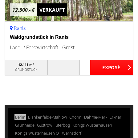
12.500,- €
VERKAUFT
Ranis
Waldgrundstück in Ranis
Land- / Forstwirtschaft - Grdst.
12.111 m²
GRUNDSTÜCK
Berlin
Blankenfelde-Mahlow
Chorin
Dahme/Mark
Erkner
Grünheide
Güstrow
Jüterbog
Königs Wusterhausen
Königs Wusterhausen OT Wernsdorf