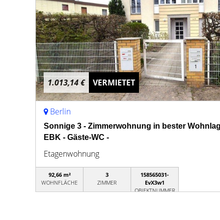
1.013,14 €
VERMIETET
Berlin
Sonnige 3 - Zimmerwohnung in bester Wohnlag
EBK - Gäste-WC -
Etagenwohnung
92,66 m²
3
158565031-
WOHNFLÄCHE
ZIMMER
EvX3w1
OBJEKTNUMMER