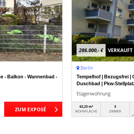
286.000,- €
VERKAUFT
Berlin
e - Balkon - Wannenbad -
Tempelhof | Bezugsfrei 
Duschbad | Pkw-Stellplatz
Etagenwohnung
62,23 m²
3
ZUM EXPOSÉ
WOHNFLÄCHE
ZIMMER
O