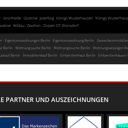
r
Grünheide
Güstrow
Jüterbog
Königs Wusterhausen
Königs Wusterhau
taakow
Wildau
Zeuthen
Zossen OT Wünsdorf
in
Eigentumswohnungen Berlin
Eigentumswohnung Berlin
Gewerbeimmobilien
e Berlin
Wohnung suche Berlin
Wohnungssuche Berlin
Wohnungsanzeigen Be
uskauf Berlin
Immobilienkauf Berlin
Einfamilienhaus Berlin
Einfamilienhäuser 
E PARTNER UND AUSZEICHNUNGEN