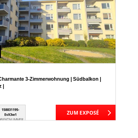
| Charmante 3-Zimmerwohnung | Südbalkon |
 |
158831195-
ZUM EXPOSÉ
EvX3w1
BJEKTNUMMER