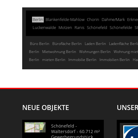
Berlin
Blankenfelde-Mahlow
Chorin
Dahme/Mark
Erkne
Luckenwalde
Motzen
Ranis
Schönefeld
Schönefelde
S
Büro Berlin
Bürofläche Berlin
Laden Berlin
Ladenfläche Berl
Berlin
Mietwohnung Berlin
Wohnungen Berlin
Wohnung miet
Berlin
mieten Berlin
Immobilie Berlin
Immobilien Berlin
Ha
NEUE OBJEKTE
UNSER
Schönefeld -
Waltersdorf - 60.712 m²
Gewerbegrundstück