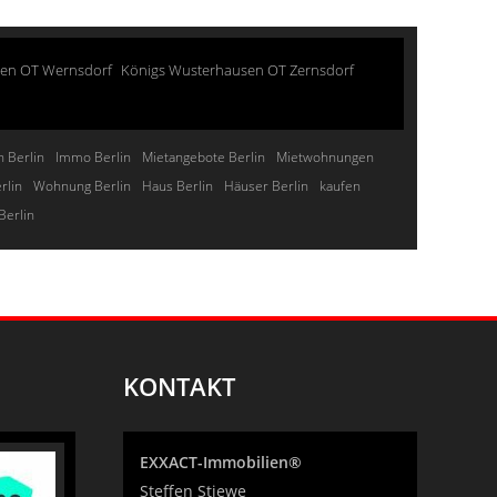
sen OT Wernsdorf
Königs Wusterhausen OT Zernsdorf
 Berlin
Immo Berlin
Mietangebote Berlin
Mietwohnungen
rlin
Wohnung Berlin
Haus Berlin
Häuser Berlin
kaufen
Berlin
KONTAKT
EXXACT-Immobilien®
Steffen Stiewe