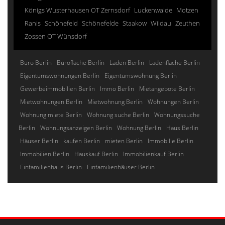
Königs Wusterhausen OT Zernsdorf
Luckenwalde
Motzen
Ranis
Schönefeld
Schönefelde
Staakow
Wildau
Zeuthen
Zossen OT Wünsdorf
Büro Berlin
Bürofläche Berlin
Laden Berlin
Ladenfläche Berlin
Eigentumswohnungen Berlin
Eigentumswohnung Berlin
Gewerbeimmobilien Berlin
Immo Berlin
Mietangebote Berlin
Mietwohnungen Berlin
Mietwohnung Berlin
Wohnungen Berlin
Wohnung miete Berlin
Wohnung suche Berlin
Wohnungssuche
Berlin
Wohnungsanzeigen Berlin
Wohnung Berlin
Haus Berlin
Häuser Berlin
kaufen Berlin
mieten Berlin
Immobilie Berlin
Immobilien Berlin
Hauskauf Berlin
Immobilienkauf Berlin
Einfamilienhaus Berlin
Einfamilienhäuser Berlin