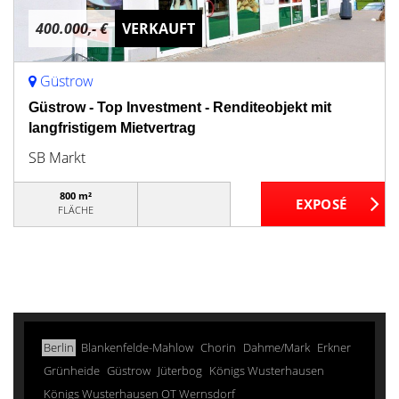
400.000,- €
VERKAUFT
Güstrow
Güstrow - Top Investment - Renditeobjekt mit
langfristigem Mietvertrag
SB Markt
800 m²
FLÄCHE
Berlin
Blankenfelde-Mahlow
Chorin
Dahme/Mark
Erkner
Grünheide
Güstrow
Jüterbog
Königs Wusterhausen
Königs Wusterhausen OT Wernsdorf