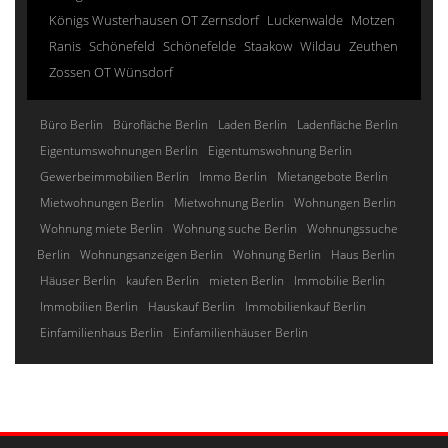
Königs Wusterhausen OT Zernsdorf
Luckenwalde
Motzen
Ranis
Schönefeld
Schönefelde
Staakow
Wildau
Zeuthen
Zossen OT Wünsdorf
Büro Berlin
Bürofläche Berlin
Laden Berlin
Ladenfläche Berlin
Eigentumswohnungen Berlin
Eigentumswohnung Berlin
Gewerbeimmobilien Berlin
Immo Berlin
Mietangebote Berlin
Mietwohnungen Berlin
Mietwohnung Berlin
Wohnungen Berlin
Wohnung miete Berlin
Wohnung suche Berlin
Wohnungssuche
Berlin
Wohnungsanzeigen Berlin
Wohnung Berlin
Haus Berlin
Häuser Berlin
kaufen Berlin
mieten Berlin
Immobilie Berlin
Immobilien Berlin
Hauskauf Berlin
Immobilienkauf Berlin
Einfamilienhaus Berlin
Einfamilienhäuser Berlin