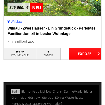
NEU
849.000,- €
Wildau
Wildau - Zwei Häuser - Ein Grundstück - Perfektes
Familiendomizil in bester Wohnlage -
Einfamilienhaus
161 m²
6
WOHNFLÄCHE
ZIMMER
Berlin
Blankenfelde-Mahlow
Chorin
Dahme/Mark
Erkner
Grünheide
Güstrow
Jüterbog
Königs Wusterhausen
Königs Wusterhausen OT Wernsdorf