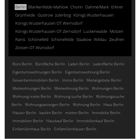
Berlin
Blankenfelde-Mahlow
Chorin
Dahme/Mark
Erkner
Grünheide
Güstrow
Jüterbog
Königs Wusterhausen
Königs Wusterhausen OT Wernsdorf
Königs Wusterhausen OT Zernsdorf
Luckenwalde
Motzen
Ranis
Schönefeld
Schönefelde
Staakow
Wildau
Zeuthen
Zossen OT Wünsdorf
Büro Berlin
Bürofläche Berlin
Laden Berlin
Ladenfläche Berlin
Eigentumswohnungen Berlin
Eigentumswohnung Berlin
Gewerbeimmobilien Berlin
Immo Berlin
Mietangebote Berlin
Mietwohnungen Berlin
Mietwohnung Berlin
Wohnungen Berlin
Wohnung miete Berlin
Wohnung suche Berlin
Wohnungssuche
Berlin
Wohnungsanzeigen Berlin
Wohnung Berlin
Haus Berlin
Häuser Berlin
kaufen Berlin
mieten Berlin
Immobilie Berlin
Immobilien Berlin
Hauskauf Berlin
Immobilienkauf Berlin
Einfamilienhaus Berlin
Einfamilienhäuser Berlin