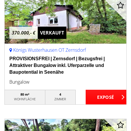
370.000,- €
VERKAUFT
Königs Wusterhausen OT Zernsdorf
PROVISIONSFREI | Zernsdorf | Bezugsfrei |
Attraktiver Bungalow inkl. Uferparzelle und
Baupotential in Seenähe
Bungalow
80 m²
4
WOHNFLÄCHE
ZIMMER