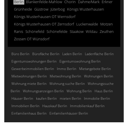
Berlin
Blankenfelde-Mahlow
Chorin
Dahme/Mark
Erkner
Grünheide
Güstrow
Jüterbog
Königs Wusterhausen
Königs Wusterhausen OT Wernsdorf
Königs Wusterhausen OT Zernsdorf
Luckenwalde
Motzen
Ranis
Schönefeld
Schönefelde
Staakow
Wildau
Zeuthen
Zossen OT Wünsdorf
Büro Berlin
Bürofläche Berlin
Laden Berlin
Ladenfläche Berlin
Eigentumswohnungen Berlin
Eigentumswohnung Berlin
Gewerbeimmobilien Berlin
Immo Berlin
Mietangebote Berlin
Mietwohnungen Berlin
Mietwohnung Berlin
Wohnungen Berlin
Wohnung miete Berlin
Wohnung suche Berlin
Wohnungssuche
Berlin
Wohnungsanzeigen Berlin
Wohnung Berlin
Haus Berlin
Häuser Berlin
kaufen Berlin
mieten Berlin
Immobilie Berlin
Immobilien Berlin
Hauskauf Berlin
Immobilienkauf Berlin
Einfamilienhaus Berlin
Einfamilienhäuser Berlin