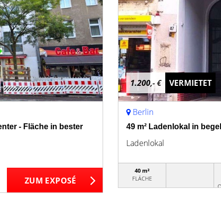
1.200,- €
VERMIETET
Berlin
enter - Fläche in bester
49 m² Ladenlokal in bege
Ladenlokal
40 m²
FLÄCHE
ZUM EXPOSÉ
O