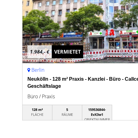
1.984,- €
VERMIETET
Berlin
Neukölln - 128 m² Praxis - Kanzlei - Büro - Callc
Geschäftslage
Büro / Praxis
128 m²
5
159536844-
FLÄCHE
RÄUME
EvX3w1
OBJEKTNUMMER