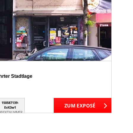
hrter Stadtlage
150587139-
ZUM EXPOSÉ
EvX3w1
BJEKTNUMMER