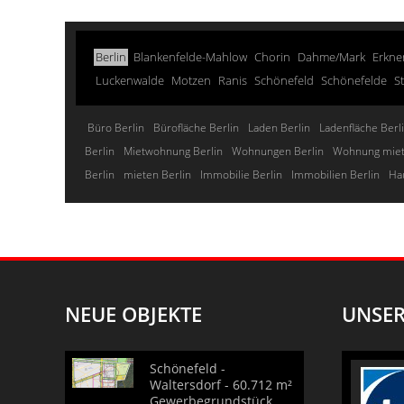
Berlin
Blankenfelde-Mahlow
Chorin
Dahme/Mark
Erkne
Luckenwalde
Motzen
Ranis
Schönefeld
Schönefelde
S
Büro Berlin
Bürofläche Berlin
Laden Berlin
Ladenfläche Berl
Berlin
Mietwohnung Berlin
Wohnungen Berlin
Wohnung miet
Berlin
mieten Berlin
Immobilie Berlin
Immobilien Berlin
Ha
NEUE OBJEKTE
UNSER
Schönefeld -
Waltersdorf - 60.712 m²
Gewerbegrundstück