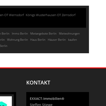
sen OT Wernsdorf
Königs Wusterhausen OT Zernsdorf
 Berlin
Immo Berlin
Mietangebote Berlin
Mietwohnungen
rlin
Wohnung Berlin
Haus Berlin
Häuser Berlin
kaufen
Berlin
KONTAKT
EXXACT-Immobilien®
Steffen Stiewe