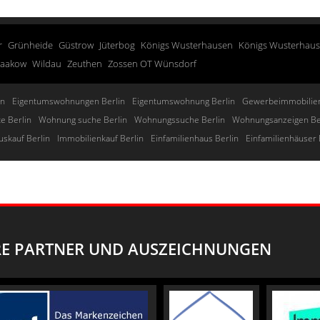
r
Grünheide
Güstrow
Jüterbog
Königs Wusterhausen
Königs Wusterhau
taakow
Wildau
Zeuthen
Zossen OT Wünsdorf
in
Eigentumswohnungen Berlin
Eigentumswohnung Berlin
Gewerbeimmobilien
e Berlin
Wohnung suche Berlin
Wohnungssuche Berlin
Wohnungsanzeigen Be
uskauf Berlin
Immobilienkauf Berlin
Einfamilienhaus Berlin
Einfamilienhäuser 
E PARTNER UND AUSZEICHNUNGEN