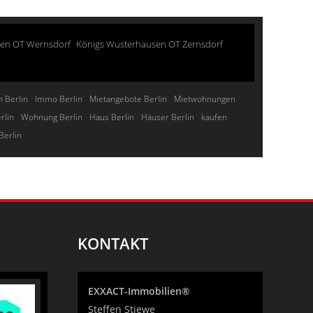
sen OT Wernsdorf
Königs Wusterhausen OT Zernsdorf
 Berlin
Immo Berlin
Mietangebote Berlin
Mietwohnungen
rlin
Wohnung Berlin
Haus Berlin
Häuser Berlin
kaufen
Berlin
KONTAKT
EXXACT-Immobilien®
Steffen Stiewe