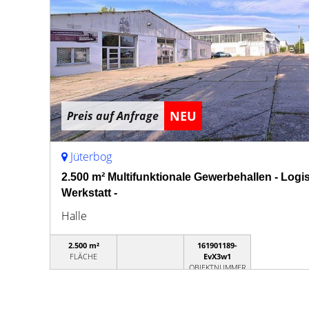
NEU
Preis auf Anfrage
Jüterbog
2.500 m² Multifunktionale Gewerbehallen - Logist
Werkstatt -
Halle
2.500 m²
161901189-
FLÄCHE
EvX3w1
OBJEKTNUMMER