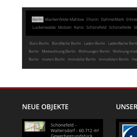
Berlin
Blankenfelde-Mahlow
Chorin
Dahme/Mark
Erkne
Luckenwalde
Motzen
Ranis
Schönefeld
Schönefelde
S
Büro Berlin
Bürofläche Berlin
Laden Berlin
Ladenfläche Berl
Berlin
Mietwohnung Berlin
Wohnungen Berlin
Wohnung miet
Berlin
mieten Berlin
Immobilie Berlin
Immobilien Berlin
Ha
NEUE OBJEKTE
UNSER
Schönefeld -
Waltersdorf - 60.712 m²
Gewerbegrundstück