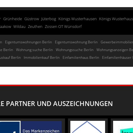
r
Grünheide
Güstrow
Jüterbog
Königs Wusterhausen
Königs Wusterhau
taakow
Wildau
Zeuthen
Zossen OT Wünsdorf
in
Eigentumswohnungen Berlin
Eigentumswohnung Berlin
Gewerbeimmobilien
e Berlin
Wohnung suche Berlin
Wohnungssuche Berlin
Wohnungsanzeigen Be
uskauf Berlin
Immobilienkauf Berlin
Einfamilienhaus Berlin
Einfamilienhäuser 
E PARTNER UND AUSZEICHNUNGEN