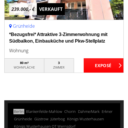
239.000,- €
VERKAUFT
Grünheide
*Bezugsfrei* Attraktive 3-Zimmerwohnung mit
Südbalkon, Einbauküche und Pkw-Stellplatz
Wohnung
80 m²
3
WOHNFLÄCHE
ZIMMER
Berlin
Blankenfelde-Mahlow
Chorin
Dahme/Mark
Erkner
Grünheide
Güstrow
Jüterbog
Königs Wusterhausen
Königs Wusterhausen OT Wernsdorf