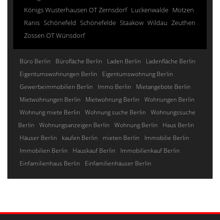
Königs Wusterhausen OT Zernsdorf
Luckenwalde
Motzen
Ranis
Schönefeld
Schönefelde
Staakow
Wildau
Zeuthen
Zossen OT Wünsdorf
Büro Berlin
Bürofläche Berlin
Laden Berlin
Ladenfläche Berlin
Eigentumswohnungen Berlin
Eigentumswohnung Berlin
Gewerbeimmobilien Berlin
Immo Berlin
Mietangebote Berlin
Mietwohnungen Berlin
Mietwohnung Berlin
Wohnungen Berlin
Wohnung miete Berlin
Wohnung suche Berlin
Wohnungssuche
Berlin
Wohnungsanzeigen Berlin
Wohnung Berlin
Haus Berlin
Häuser Berlin
kaufen Berlin
mieten Berlin
Immobilie Berlin
Immobilien Berlin
Hauskauf Berlin
Immobilienkauf Berlin
Einfamilienhaus Berlin
Einfamilienhäuser Berlin