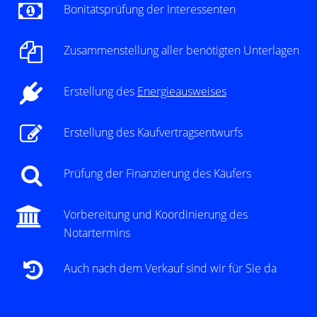
von unserer umfassenden regionalen Expertise.EXXACT-
Bonitätsprüfung der Interessenten
Immobilien® Erkner: 03362 5890232Königs
Wusterhausen: 03375 2465771Mobil: 0152 33616937
Zusammenstellung aller benötigten Unterlagen
Erstellung des
Energieausweises
Erstellung des Kaufvertragsentwurfs
Prüfung der Finanzierung des Käufers
Vorbereitung und Koordinierung des
Notartermins
Auch nach dem Verkauf sind wir für Sie da