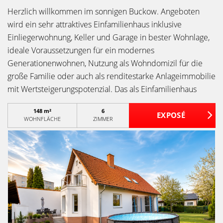
Herzlich willkommen im sonnigen Buckow. Angeboten
wird ein sehr attraktives Einfamilienhaus inklusive
Einliegerwohnung, Keller und Garage in bester Wohnlage,
ideale Voraussetzungen für ein modernes
Generationenwohnen, Nutzung als Wohndomizil für die
große Familie oder auch als renditestarke Anlageimmobilie
mit Wertsteigerungspotenzial. Das als Einfamilienhaus
konzipierte Bauwerk wurde 1996/97 in massiver
148 m²
6
Qualitätsbauweise auf dem 665 m² großen Grundstück
WOHNFLÄCHE
ZIMMER
errichtet.Modern und funktional gestaltet sich der
Empfang in diesem voll unterkellerten Bauwerk, über die
zentrale Diele lässt sich das beheizte und belichtete
Kellergeschoss mit einer Nutzfläche von ca. 87 m² bequem
erreichen. Aufgeteilt in Heizungs- und
Hauswirtschaftsraum sowie drei weitere wohlige Räume,
die durch schmale Fenster Tageslicht erhalten. Es eröffnen
sich vielfältige Nutzungsoptionen - sei es als Freizeit- und