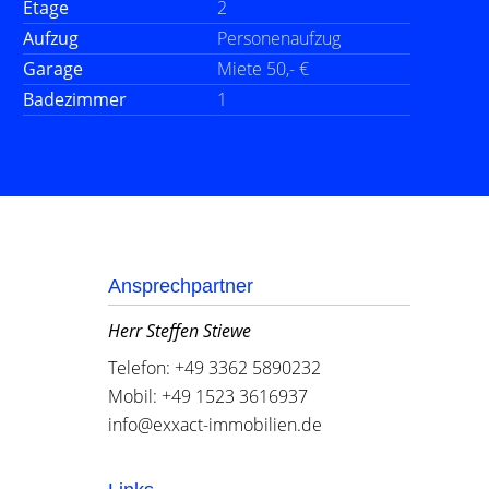
Etage
2
Aufzug
Personenaufzug
Garage
Miete 50,- €
Badezimmer
1
Ansprechpartner
Herr Steffen Stiewe
Telefon: +49 3362 5890232
Mobil: +49 1523 3616937
info@exxact-immobilien.de