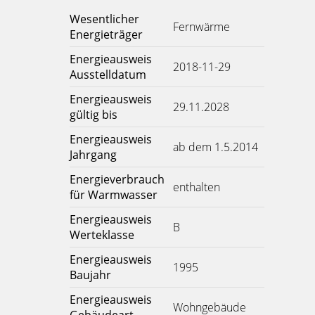
Wesentlicher
Fernwärme
Energieträger
Energieausweis
2018-11-29
Ausstelldatum
Energieausweis
29.11.2028
gültig bis
Energieausweis
ab dem 1.5.2014
Jahrgang
Energieverbrauch
enthalten
für Warmwasser
Energieausweis
B
Werteklasse
Energieausweis
1995
Baujahr
Energieausweis
Wohngebäude