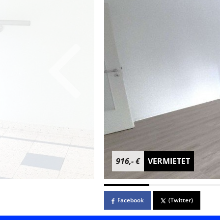
916,- €
VERMIETET
Facebook
(Twitter)