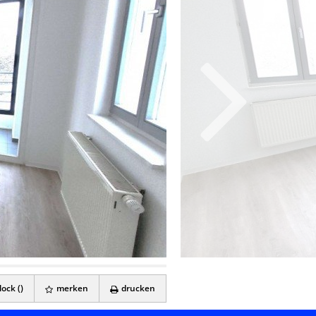
ock (
)
merken
drucken