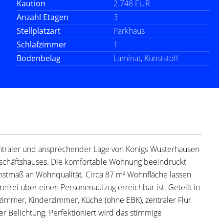
Kaution
2.748 EUR
Anzahl Etagen
3
Stellplatzart
Parkhaus
Schlafzimmer
1
Bodenbelag
Laminat, Kunststoff
ntraler und ansprechender Lage von Königs Wusterhausen
chäftshauses. Die komfortable Wohnung beeindruckt
hstmaß an Wohnqualität. Circa 87 m² Wohnfläche lassen
efrei über einen Personenaufzug erreichbar ist. Geteilt in
zimmer, Kinderzimmer, Küche (ohne EBK), zentraler Flur
 Belichtung. Perfektioniert wird das stimmige