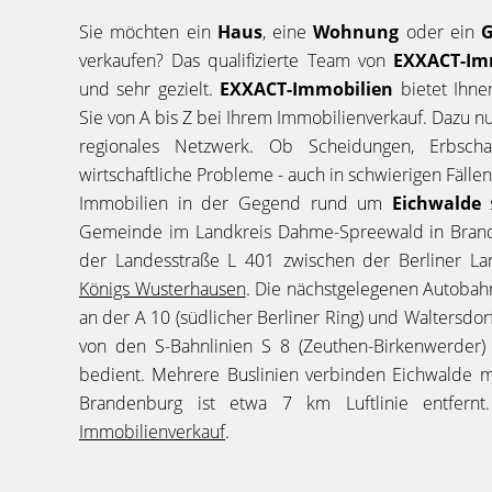
Sie möchten ein
Haus
, eine
Wohnung
oder ein
G
verkaufen? Das qualifizierte Team von
EXXACT-Im
und sehr gezielt.
EXXACT-Immobilien
bietet Ihne
Sie von A bis Z bei Ihrem Immobilienverkauf. Dazu n
regionales Netzwerk. Ob Scheidungen, Erbschaftss
wirtschaftliche Probleme - auch in schwierigen Fällen
Immobilien in der Gegend rund um
Eichwalde
Gemeinde im Landkreis Dahme-Spreewald in Brande
der Landesstraße L 401 zwischen der Berliner La
Königs Wusterhausen
. Die nächstgelegenen Autobah
an der A 10 (südlicher Berliner Ring) und Waltersdo
von den S-Bahnlinien S 8 (Zeuthen-Birkenwerder)
bedient. Mehrere Buslinien verbinden Eichwalde m
Brandenburg ist etwa 7 km Luftlinie entfernt
Immobilienverkauf
.