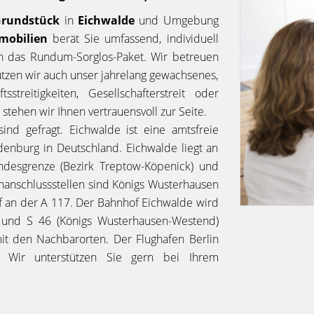
rundstück
in
Eichwalde
und Umgebung
mobilien
berät Sie umfassend, individuell
n das Rundum-Sorglos-Paket. Wir betreuen
utzen wir auch unser jahrelang gewachsenes,
treitigkeiten, Gesellschafterstreit oder
 stehen wir Ihnen vertrauensvoll zur Seite.
sind gefragt. Eichwalde ist eine amtsfreie
nburg in Deutschland. Eichwalde liegt an
ndesgrenze (Bezirk Treptow-Köpenick) und
nanschlussstellen sind Königs Wusterhausen
rf an der A 117. Der Bahnhof Eichwalde wird
 und S 46 (Königs Wusterhausen-Westend)
it den Nachbarorten. Der Flughafen Berlin
. Wir unterstützen Sie gern bei Ihrem