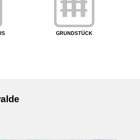
US
GRUNDSTÜCK
walde