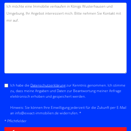
Ich habe die
Datenschutzerklärung
zur Kenntnis genommen. Ich stimme
zu, dass meine Angaben und Daten zur Beantwortung meiner Anfrage
elektronisch erhoben und gespeichert werden.
Hinweis: Sie können Ihre Einwilligung jederzeit für die Zukunft per E-Mail
an info@exxact-immobilien.de widerrufen. *
* Pflichtfelder