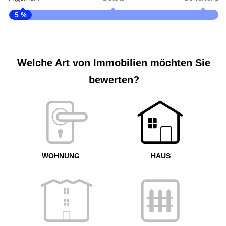
5 %
S
A
Welche Art von Immobilien möchten Sie
bewerten?
W
<
WOHNUNG
HAUS
g