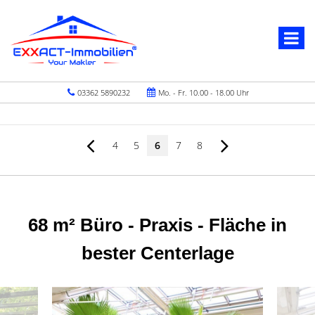
03362 5890232
Mo. - Fr. 10.00 - 18.00 Uhr
4
5
6
7
8
68 m² Büro - Praxis - Fläche in
bester Centerlage