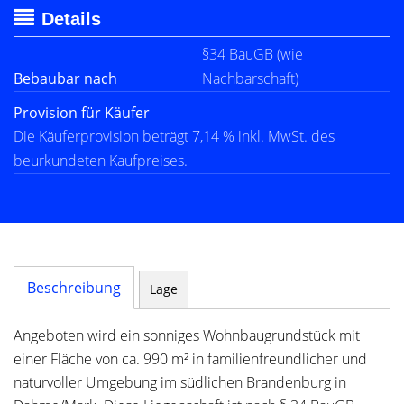
Details
§34 BauGB (wie
Bebaubar nach
Nachbarschaft)
Provision für Käufer
Die Käuferprovision beträgt 7,14 % inkl. MwSt. des
beurkundeten Kaufpreises.
Beschreibung
Lage
Angeboten wird ein sonniges Wohnbaugrundstück mit
einer Fläche von ca. 990 m² in familienfreundlicher und
naturvoller Umgebung im südlichen Brandenburg in