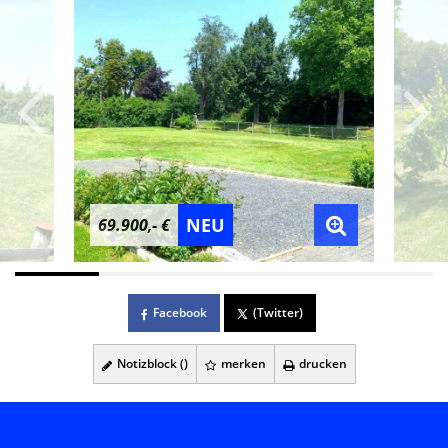
NEU
69.900,- €
Facebook
(Twitter)
Notizblock (
)
merken
drucken